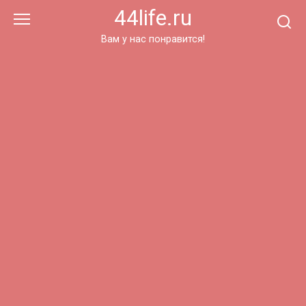
Перейти
44life.ru
к
контенту
Вам у нас понравится!