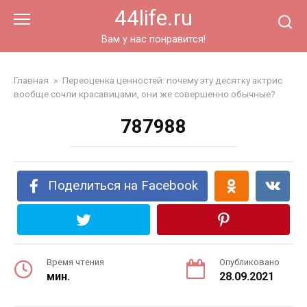
Перейти
44life.ru
к
контенту
Вам у нас понравится!
Главная
»
Переоценка ценностей: почему эту десятку актрис
вообще сочли красавицами, они же совершенно обычные?
787988
Поделиться на Facebook
Время чтения
Опубликовано
мин.
28.09.2021