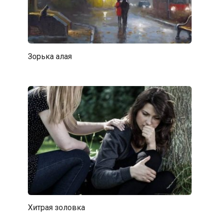
Зорька алая
Хитрая золовка