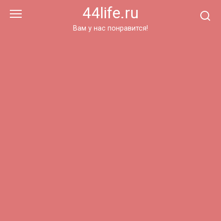
Перейти
44life.ru
к
контенту
Вам у нас понравится!