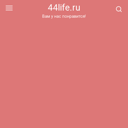
Перейти
44life.ru
к
контенту
Вам у нас понравится!