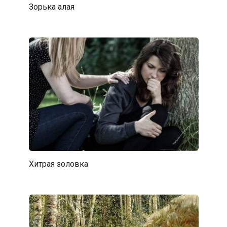
Зорька алая
Хитрая золовка