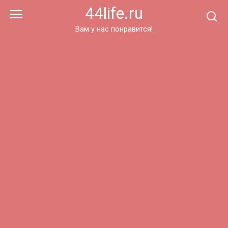
Перейти
44life.ru
к
контенту
Вам у нас понравится!