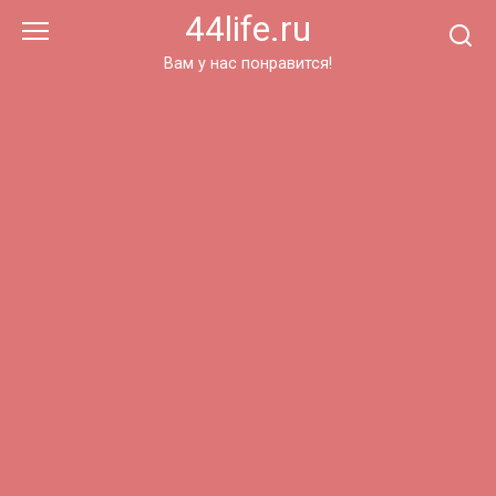
Перейти
44life.ru
к
контенту
Вам у нас понравится!