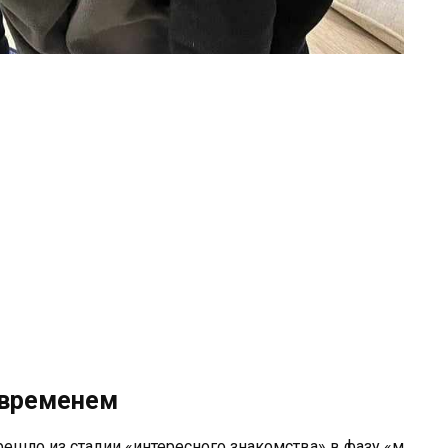
 временем
решло из стадии «интересного знакомства» в фазу «м