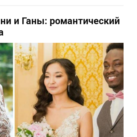
ни и Ганы: романтический
а