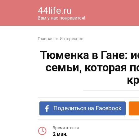
Перейти
44life.ru
к
контенту
Вам у нас понравится!
Главная
»
Интересное
Тюменка в Гане: 
семьи, которая 
кр
Поделиться на Facebook
Время чтения
2 мин.