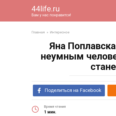
Перейти
44life.ru
к
контенту
Вам у нас понравится!
Главная
»
Интересное
Яна Поплавска
неумным челове
стан
Поделиться на Facebook
Время чтения
1 мин.