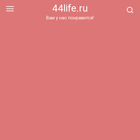
Перейти
44life.ru
к
контенту
Вам у нас понравится!