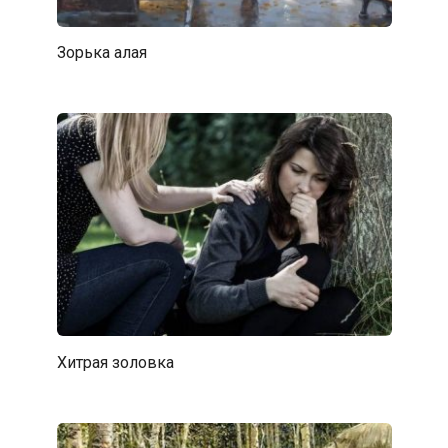
Зорька алая
Хитрая золовка