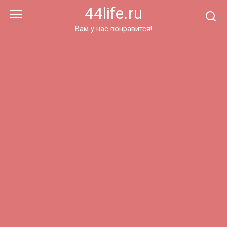
Перейти
44life.ru
к
контенту
Вам у нас понравится!