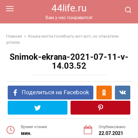
Перейти
44life.ru
к
контенту
Вам у нас понравится!
Главная
»
Кошка могла погибнуть вот-вот, но спасатели
успели
Snimok-ekrana-2021-07-11-v-
14.03.52
Поделиться на Facebook
Время чтения
Опубликовано
мин.
22.07.2021