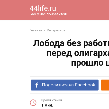
Перейти
44life.ru
к
контенту
Вам у нас понравится!
Главная
»
Интересное
Лобода без работ
перед олигарх
прошло ш
Поделиться на Facebook
Время чтения
1 мин.