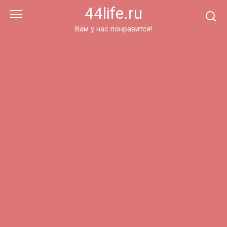
Перейти
44life.ru
к
контенту
Вам у нас понравится!