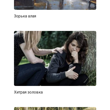
Зорька алая
Хитрая золовка