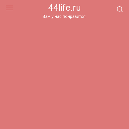
Перейти
44life.ru
к
контенту
Вам у нас понравится!