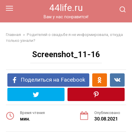
Перейти
44life.ru
к
контенту
Вам у нас понравится!
Главная
»
Родителей о свадьбе я не информировала, откуда
только узнали?
Screenshot_11-16
Поделиться на Facebook
Время чтения
Опубликовано
мин.
30.08.2021