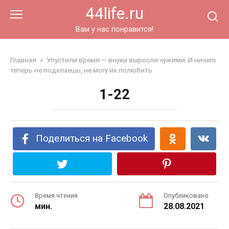
Перейти
44life.ru
к
контенту
Вам у нас понравится!
Главная
»
Упустили время — внуки выросли чужими. И ничего
теперь не поделаешь, не могу их полюбить
1-22
Поделиться на Facebook
Время чтения
Опубликовано
мин.
28.08.2021