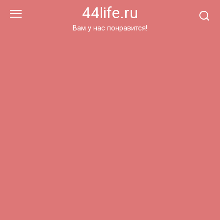
Перейти
44life.ru
к
контенту
Вам у нас понравится!