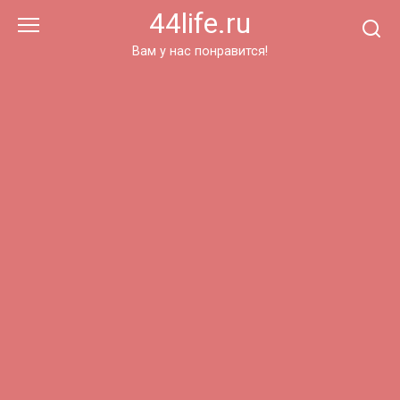
Перейти
44life.ru
к
контенту
Вам у нас понравится!