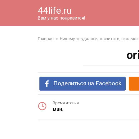
Перейти
44life.ru
к
контенту
Вам у нас понравится!
Главная
»
Никому не удалось посчитать, сколько 
or
Поделиться на Facebook
Время чтения
мин.