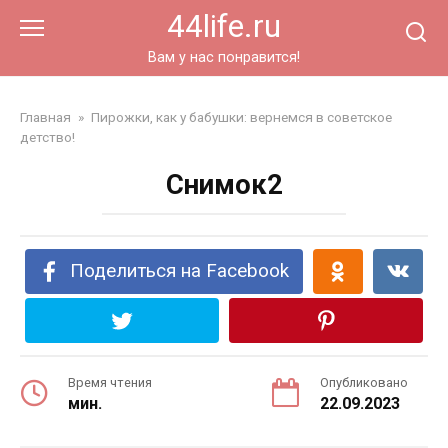
Перейти
44life.ru
к
контенту
Вам у нас понравится!
Главная
»
Пирожки, как у бабушки: вернемся в советское
детство!
Снимок2
Поделиться на Facebook
Время чтения
Опубликовано
мин.
22.09.2023