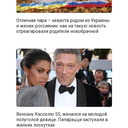
Отличная пара – невеста родом из Украины
и жених-россиянин: как на такую новость
отреагировали родители новобрачной
Венсану Касселю 55, женился на молодой
полуголой девице. Папарацци застукали в
жалких лоскутках