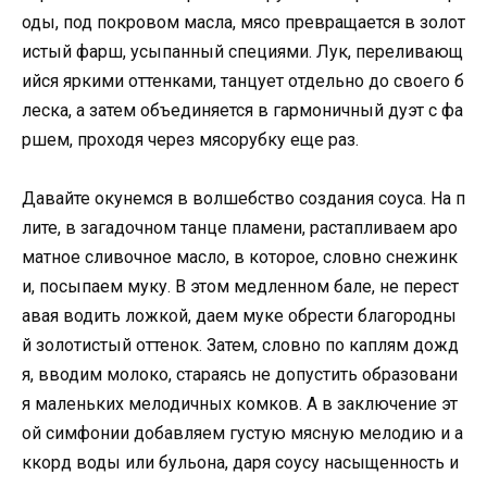
оды, под покровом масла, мясо превращается в золот
истый фарш, усыпанный специями. Лук, переливающ
ийся яркими оттенками, танцует отдельно до своего б
леска, а затем объединяется в гармоничный дуэт с фа
ршем, проходя через мясорубку еще раз.
Давайте окунемся в волшебство создания соуса. На п
лите, в загадочном танце пламени, растапливаем аро
матное сливочное масло, в которое, словно снежинк
и, посыпаем муку. В этом медленном бале, не перест
авая водить ложкой, даем муке обрести благородны
й золотистый оттенок. Затем, словно по каплям дожд
я, вводим молоко, стараясь не допустить образовани
я маленьких мелодичных комков. А в заключение эт
ой симфонии добавляем густую мясную мелодию и а
ккорд воды или бульона, даря соусу насыщенность и