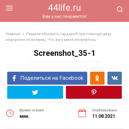
Перейти
44life.ru
к
контенту
Вам у нас понравится!
Главная
»
Решила обновить гардероб при помощи двух
недорогих полотенец. Что же у меня получилось
Screenshot_35-1
Поделиться на Facebook
Время чтения
Опубликовано
мин.
11.08.2021