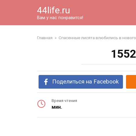
Перейти
44life.ru
к
контенту
Вам у нас понравится!
Главная
»
Спасенные лисята влюбились в нового 
1552
Поделиться на Facebook
Время чтения
мин.