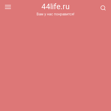
Перейти
44life.ru
к
контенту
Вам у нас понравится!