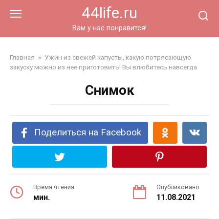
Перейти
44life.ru
к
контенту
Вам у нас понравится!
Главная
»
Ужин из свежей капусты, какую потрясающую
закуску можно из нее приготовить! Вы влюбитесь навсегда
Снимок
Поделиться на Facebook
Время чтения
Опубликовано
мин.
11.08.2021