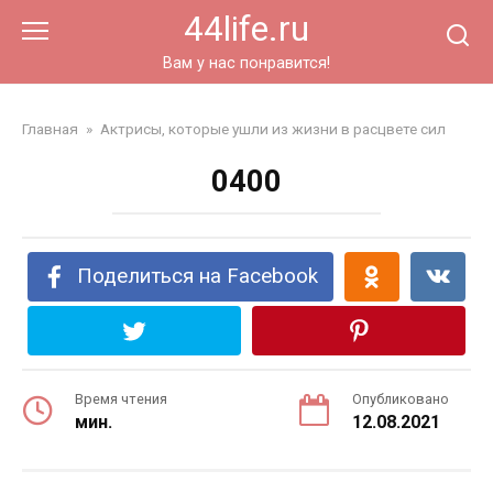
Перейти
44life.ru
к
контенту
Вам у нас понравится!
Главная
»
Актрисы, которые ушли из жизни в расцвете сил
0400
Поделиться на Facebook
Время чтения
Опубликовано
мин.
12.08.2021