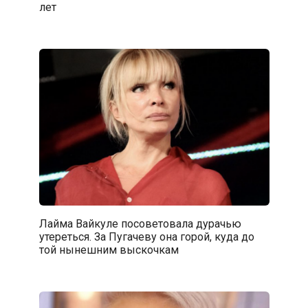
лет
Лайма Вайкуле посоветовала дурачью
утереться. За Пугачеву она горой, куда до
той нынешним выскочкам