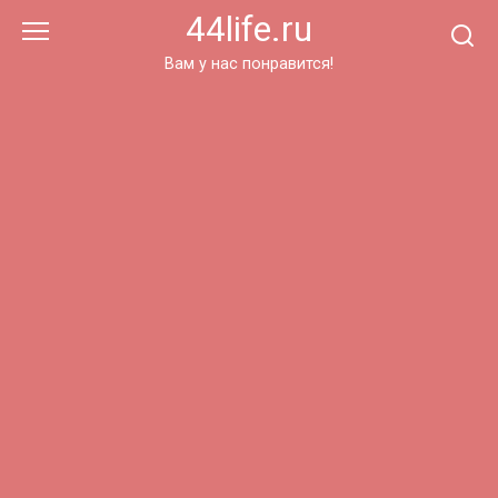
Перейти
44life.ru
к
контенту
Вам у нас понравится!