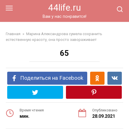
Перейти
44life.ru
к
контенту
Вам у нас понравится!
Главная
»
Марина Александрова сумела сохранить
естественную красоту, она просто завораживает
65
Поделиться на Facebook
Время чтения
Опубликовано
мин.
28.09.2021