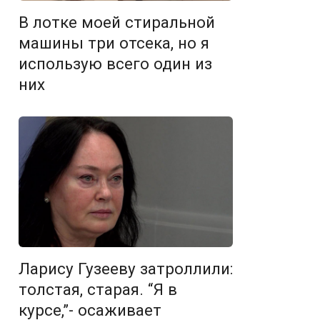
В лотке моей стиральной
машины три отсека, но я
использую всего один из
них
Ларису Гузееву затроллили:
толстая, старая. “Я в
курсе,”- осаживает