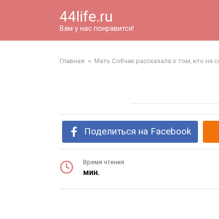
Перейти
44life.ru
к
контенту
Вам у нас понравится!
Главная
»
Мать Собчак рассказала о том, кто на
Поделиться на Facebook
Время чтения
мин.