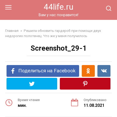
Перейти
44life.ru
к
контенту
Вам у нас понравится!
Главная
»
Решила обновить гардероб при помощи двух
недорогих полотенец. Что же у меня получилось
Screenshot_29-1
Поделиться на Facebook
Время чтения
Опубликовано
мин.
11.08.2021