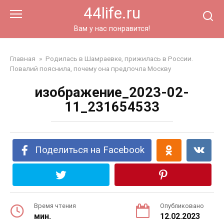
Перейти
44life.ru
к
контенту
Вам у нас понравится!
Главная
»
Родилась в Шамраевке, прижилась в России.
Повалий пояснила, почему она предпочла Москву
изображение_2023-02-
11_231654533
Поделиться на Facebook
Время чтения
Опубликовано
мин.
12.02.2023