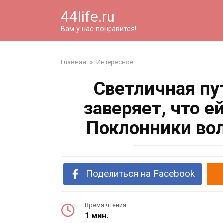
Перейти
44life.ru
к
контенту
Вам у нас понравится!
Главная
»
Интересное
Светличная пу
заверяет, что е
Поклонники вол
Поделиться на Facebook
Время чтения
1 мин.