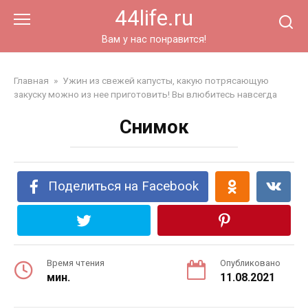
Перейти
44life.ru
к
контенту
Вам у нас понравится!
Главная
»
Ужин из свежей капусты, какую потрясающую
закуску можно из нее приготовить! Вы влюбитесь навсегда
Снимок
Поделиться на Facebook
Время чтения
Опубликовано
мин.
11.08.2021