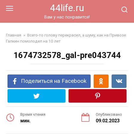
Перейти
44life.ru
к
контенту
Вам у нас понравится!
Главная
»
Всего-то голову перекрасил, а шуму, как на Привозе.
Галкин помолодел на 10 лет
1674732578_gal-pre043744
Поделиться на Facebook
Время чтения
Опубликовано
мин.
09.02.2023