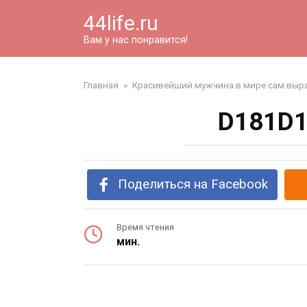
Перейти
44life.ru
к
контенту
Вам у нас понравится!
Главная
»
Красивейший мужчина в мире сам выра
D181D1
Поделиться на Facebook
Время чтения
мин.