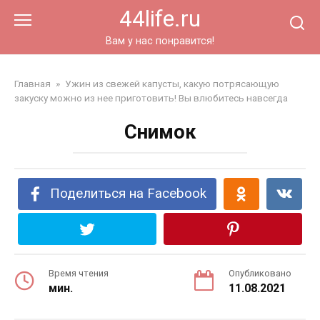
Перейти
44life.ru
к
контенту
Вам у нас понравится!
Главная
»
Ужин из свежей капусты, какую потрясающую
закуску можно из нее приготовить! Вы влюбитесь навсегда
Снимок
Поделиться на Facebook
Время чтения
Опубликовано
мин.
11.08.2021