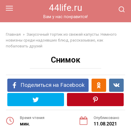
Перейти
44life.ru
к
контенту
Вам у нас понравится!
Главная
»
Закусочный тортик из свежей капусты. Немного
новизны среди надоевших блюд, рассказываю, как
побаловать друзей
Снимок
Поделиться на Facebook
Время чтения
Опубликовано
мин.
11.08.2021