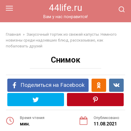
Перейти
44life.ru
к
контенту
Вам у нас понравится!
Главная
»
Закусочный тортик из свежей капусты. Немного
новизны среди надоевших блюд, рассказываю, как
побаловать друзей
Снимок
Поделиться на Facebook
Время чтения
Опубликовано
мин.
11.08.2021