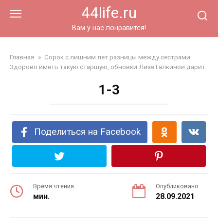
Перейти
44life.ru
к
контенту
Вам у нас понравится!
Главная
»
Сорок с лишним лет разницы между сестрами.
Здорово иметь такую старшую, обновки Лизе Галкиной дарит
1-3
Поделиться на Facebook
Время чтения
Опубликовано
мин.
28.09.2021