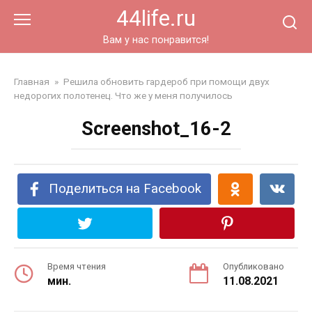
Перейти
44life.ru
к
контенту
Вам у нас понравится!
Главная
»
Решила обновить гардероб при помощи двух
недорогих полотенец. Что же у меня получилось
Screenshot_16-2
Поделиться на Facebook
Время чтения
Опубликовано
мин.
11.08.2021